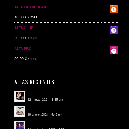
ALTA PARTICULAR
10,00
€
/ mes
ALTA CLUB
20,00
€
/ mes
ALTA PRO
50,00
€
/ mes
ALTAS RECIENTES
Escorts Soul Valencia
12 marzo, 2021 - 8:35 am
MANSIÓN CAN CAROL
19 enero, 2021 - 5:45 pm
SALA DE FIESTAS NEW DELICIAS