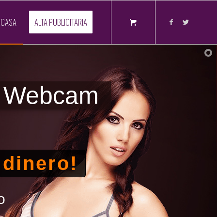
 CASA
ALTA PUBLICITARIA
lo Webcam
 dinero!
o