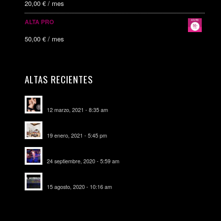
20,00
€
/ mes
ALTA PRO
50,00
€
/ mes
ALTAS RECIENTES
Escorts Soul Valencia
12 marzo, 2021 - 8:35 am
MANSIÓN CAN CAROL
19 enero, 2021 - 5:45 pm
SALA DE FIESTAS NEW DELICIAS
24 septiembre, 2020 - 5:59 am
EL SOMBRERO DE TORRIJOS
15 agosto, 2020 - 10:16 am