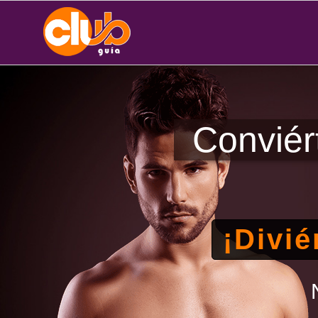
Conviér
¡Divié