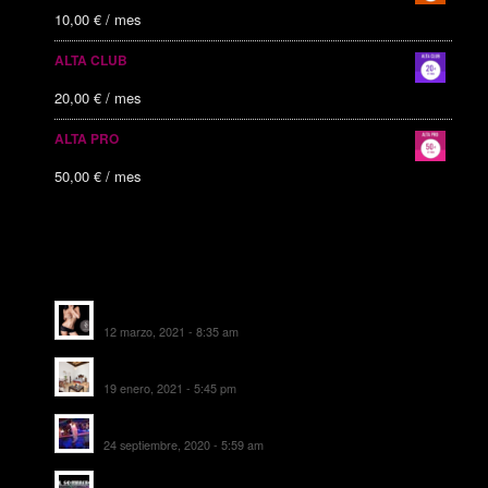
10,00
€
/ mes
ALTA CLUB
20,00
€
/ mes
ALTA PRO
50,00
€
/ mes
ALTAS RECIENTES
Escorts Soul Valencia
12 marzo, 2021 - 8:35 am
MANSIÓN CAN CAROL
19 enero, 2021 - 5:45 pm
SALA DE FIESTAS NEW DELICIAS
24 septiembre, 2020 - 5:59 am
EL SOMBRERO DE TORRIJOS