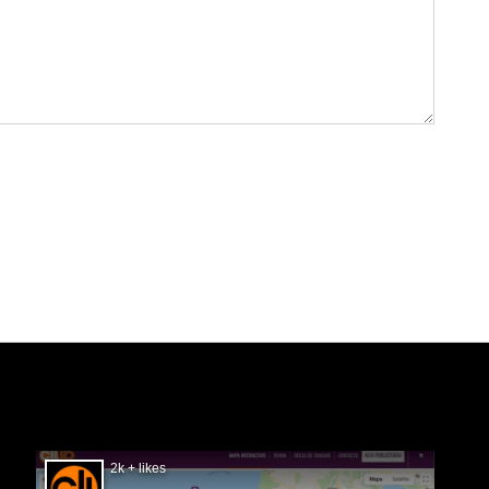
SIGUÉNOS EN FACEBOOK
2k + likes