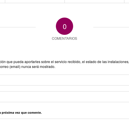
0
COMENTARIOS
n que pueda aportarles sobre el servicio recibido, el estado de las instalaciones,
correo (email) nunca será mostrado.
la próxima vez que comente.