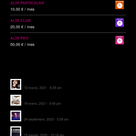
ALTA PARTICULAR
10,00
€
/ mes
ALTA CLUB
20,00
€
/ mes
ALTA PRO
50,00
€
/ mes
ALTAS RECIENTES
Escorts Soul Valencia
12 marzo, 2021 - 8:35 am
MANSIÓN CAN CAROL
19 enero, 2021 - 5:45 pm
SALA DE FIESTAS NEW DELICIAS
24 septiembre, 2020 - 5:59 am
EL SOMBRERO DE TORRIJOS
15 agosto, 2020 - 10:16 am