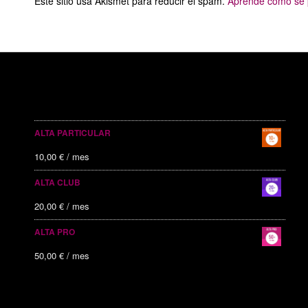
Este sitio usa Akismet para reducir el spam.
Aprende cómo se p
SERVICIOS PUBLICITARIOS
ALTA PARTICULAR
10,00
€
/ mes
ALTA CLUB
20,00
€
/ mes
ALTA PRO
50,00
€
/ mes