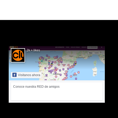
SIGUÉNOS EN FACEBOOK
2k + likes
Visitanos ahora
Conoce nuestra RED de amigos