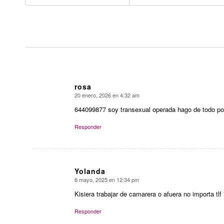
rosa
20 enero, 2026 en 4:32 am
Dice:
644099877 soy transexual operada hago de todo por
Responder
Yolanda
6 mayo, 2025 en 12:34 pm
Dice:
Kisiera trabajar de camarera o afuera no importa tl
Responder