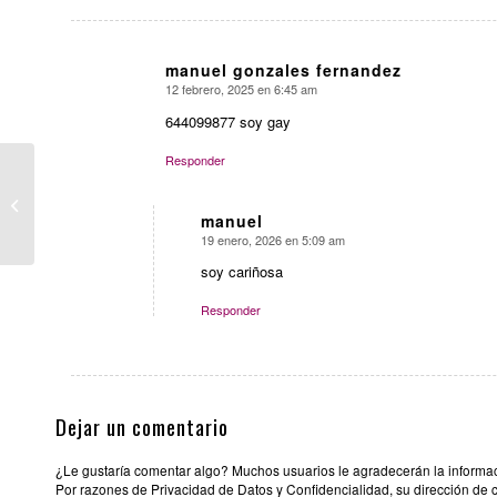
manuel gonzales fernandez
12 febrero, 2025 en 6:45 am
Dice:
644099877 soy gay
Responder
CLUB NOCTURNO
NAUTIC
manuel
19 enero, 2026 en 5:09 am
Dice:
soy cariñosa
Responder
Dejar un comentario
¿Le gustaría comentar algo? Muchos usuarios le agradecerán la informació
Por razones de Privacidad de Datos y Confidencialidad, su dirección de 