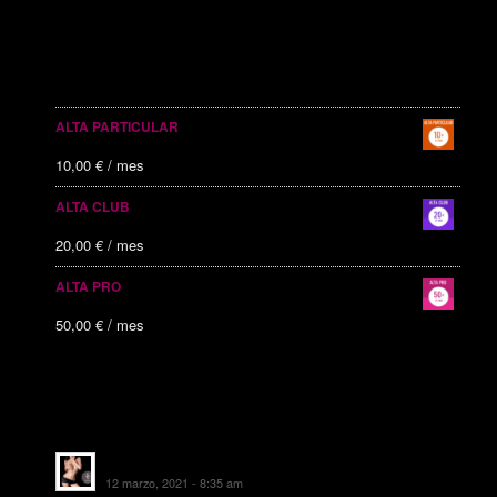
SERVICIOS PUBLICITARIOS
ALTA PARTICULAR
10,00
€
/ mes
ALTA CLUB
20,00
€
/ mes
ALTA PRO
50,00
€
/ mes
ALTAS RECIENTES
Escorts Soul Valencia
12 marzo, 2021 - 8:35 am