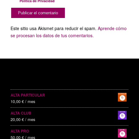
Política de Privacidad
Este sitio usa Akismet para reducir el spam.
Aprende cómo
se procesan los datos de tus comentarios.
SERVICIOS PUBLICITARIOS
ALTA PARTICULAR
10,00
€
/ mes
ALTA CLUB
20,00
€
/ mes
ALTA PRO
50,00
€
/ mes