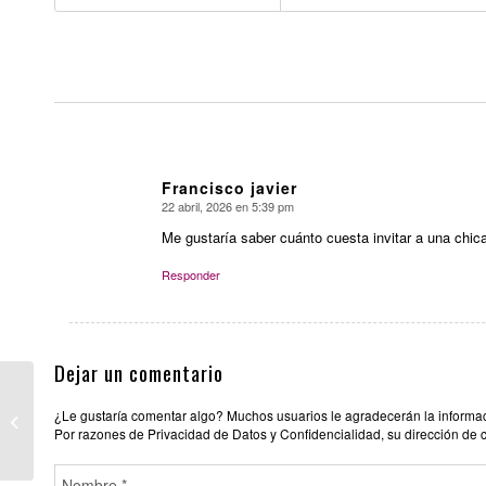
Francisco javier
22 abril, 2026 en 5:39 pm
Dice:
Me gustaría saber cuánto cuesta invitar a una chica
Responder
Dejar un comentario
CLUB CASTELLANA
¿Le gustaría comentar algo? Muchos usuarios le agradecerán la informació
118
Por razones de Privacidad de Datos y Confidencialidad, su dirección de 