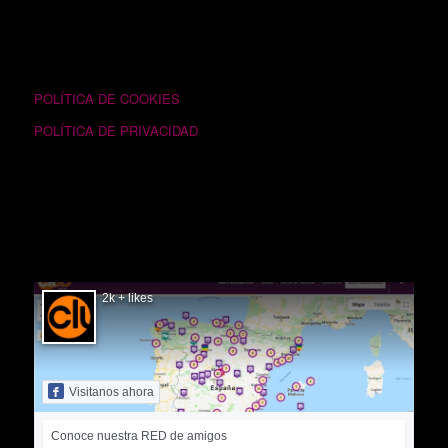
TEXTOS LEGALES
POLÍTICA DE COOKIES
POLÍTICA DE PRIVACIDAD
SIGUÉNOS EN FACEBOOK
2k + likes
Visitanos ahora
Conoce nuestra RED de amigos