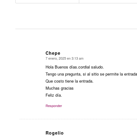
Chepe
7 enero, 2025 en 3:13 am
Dice:
Hola Buenos días.cordial saludo.
Tengo una pregunta, si al sitio se permite la entra
Que costo tiene la entrada.
Muchas gracias
Feliz día.
Responder
Rogelio