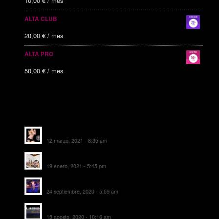
10,00
€
/ mes
ALTA CLUB
20,00
€
/ mes
ALTA PRO
50,00
€
/ mes
ALTAS RECIENTES
Escorts Soul Valencia
12 marzo, 2021 - 8:35 am
MANSIÓN CAN CAROL
19 enero, 2021 - 5:45 pm
SALA DE FIESTAS NEW DELICIAS
24 septiembre, 2020 - 5:59 am
EL SOMBRERO DE TORRIJOS
15 agosto, 2020 - 10:16 am