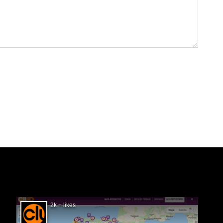
SIGUÉNOS EN FACEBOOK
2k + likes