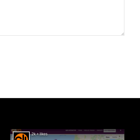
SIGUÉNOS EN FACEBOOK
2k + likes