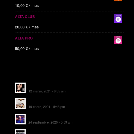
10,00
€
/ mes
ALTA CLUB
20,00
€
/ mes
ALTA PRO
50,00
€
/ mes
ALTAS RECIENTES
Escorts Soul Valencia
12 marzo, 2021 - 8:35 am
MANSIÓN CAN CAROL
19 enero, 2021 - 5:45 pm
SALA DE FIESTAS NEW DELICIAS
24 septiembre, 2020 - 5:59 am
EL SOMBRERO DE TORRIJOS