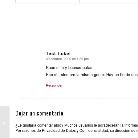
Test tickel
30 octubre, 2020 en 4:30 pm
Dice:
Buen sitio y buenas putas!
Eso si , siempre la misma gente. Hay un tio de un
Responder
Dejar un comentario
CLUB DON MENDO
¿Le gustaría comentar algo? Muchos usuarios le agradecerán la informació
Por razones de Privacidad de Datos y Confidencialidad, su dirección de 