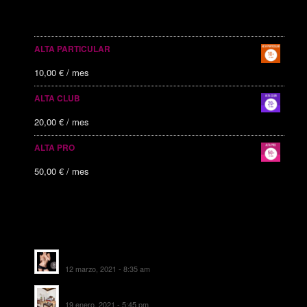
SERVICIOS PUBLICITARIOS
ALTA PARTICULAR
10,00
€
/ mes
ALTA CLUB
20,00
€
/ mes
ALTA PRO
50,00
€
/ mes
ALTAS RECIENTES
Escorts Soul Valencia
12 marzo, 2021 - 8:35 am
MANSIÓN CAN CAROL
19 enero, 2021 - 5:45 pm