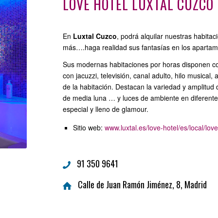
LOVE HOTEL LUXTAL CUZCO
En
Luxtal Cuzco
, podrá alquilar nuestras habitac
más….haga realidad sus fantasías en los apartam
Sus modernas habitaciones por horas disponen co
con jacuzzi, televisión, canal adulto, hilo musical
de la habitación. Destacan la variedad y amplitu
de media luna … y luces de ambiente en diferen
especial y lleno de glamour.
Sitio web:
www.luxtal.es/love-hotel/es/local/lov
91 350 9641
Calle de Juan Ramón Jiménez, 8, Madrid