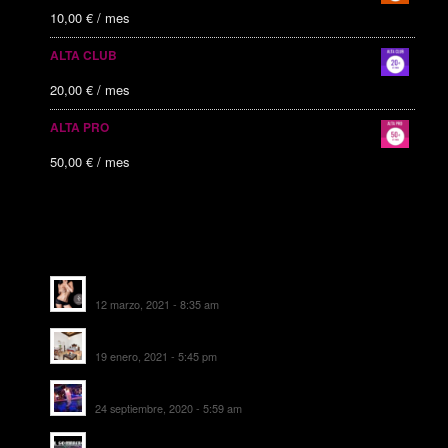
10,00
€
/ mes
ALTA CLUB
20,00
€
/ mes
ALTA PRO
50,00
€
/ mes
ALTAS RECIENTES
Escorts Soul Valencia
12 marzo, 2021 - 8:35 am
MANSIÓN CAN CAROL
19 enero, 2021 - 5:45 pm
SALA DE FIESTAS NEW DELICIAS
24 septiembre, 2020 - 5:59 am
EL SOMBRERO DE TORRIJOS