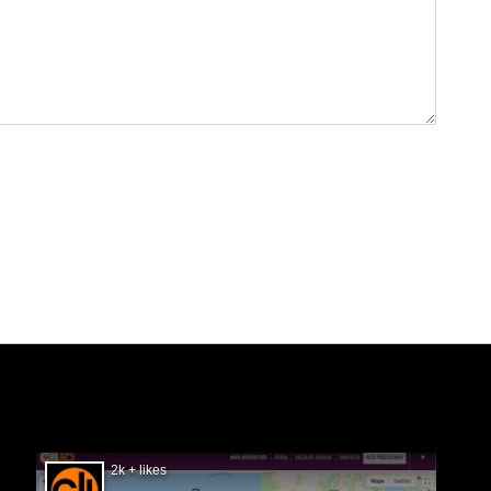
SIGUÉNOS EN FACEBOOK
2k + likes