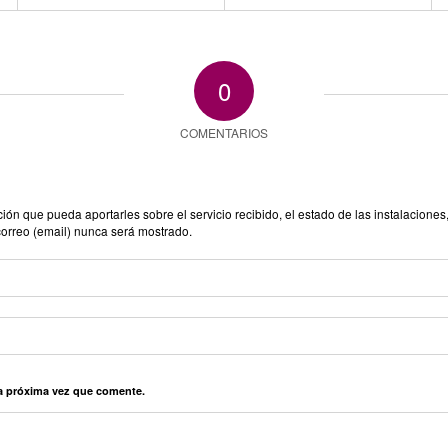
0
COMENTARIOS
n que pueda aportarles sobre el servicio recibido, el estado de las instalaciones,
correo (email) nunca será mostrado.
la próxima vez que comente.