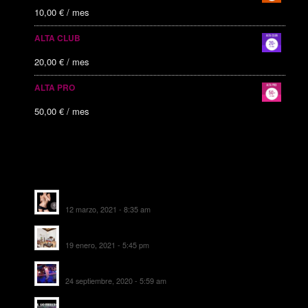
10,00
€
/ mes
ALTA CLUB
20,00
€
/ mes
ALTA PRO
50,00
€
/ mes
ALTAS RECIENTES
Escorts Soul Valencia
12 marzo, 2021 - 8:35 am
MANSIÓN CAN CAROL
19 enero, 2021 - 5:45 pm
SALA DE FIESTAS NEW DELICIAS
24 septiembre, 2020 - 5:59 am
EL SOMBRERO DE TORRIJOS